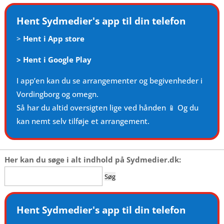
Hent Sydmedier's app til din telefon
>
Hent i App store
>
Hent i Google Play
I app’en kan du se arrangementer og begivenheder i
Vordingborg og omegn.
Så har du altid oversigten lige ved hånden 📱 Og du
kan nemt selv tilføje et arrangement.
Her kan du søge i alt indhold på Sydmedier.dk:
Søg
efter:
Hent Sydmedier's app til din telefon