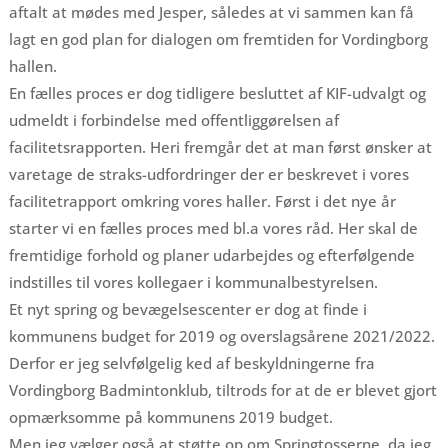
aftalt at mødes med Jesper, således at vi sammen kan få
lagt en god plan for dialogen om fremtiden for Vordingborg
hallen.
En fælles proces er dog tidligere besluttet af KIF-udvalgt og
udmeldt i forbindelse med offentliggørelsen af
facilitetsrapporten. Heri fremgår det at man først ønsker at
varetage de straks-udfordringer der er beskrevet i vores
facilitetrapport omkring vores haller. Først i det nye år
starter vi en fælles proces med bl.a vores råd. Her skal de
fremtidige forhold og planer udarbejdes og efterfølgende
indstilles til vores kollegaer i kommunalbestyrelsen.
Et nyt spring og bevægelsescenter er dog at finde i
kommunens budget for 2019 og overslagsårene 2021/2022.
Derfor er jeg selvfølgelig ked af beskyldningerne fra
Vordingborg Badmintonklub, tiltrods for at de er blevet gjort
opmærksomme på kommunens 2019 budget.
Men jeg vælger også at støtte op om Springtosserne, da jeg