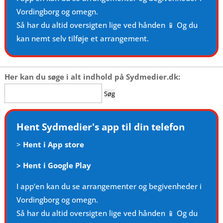
Vordingborg og omegn.
Så har du altid oversigten lige ved hånden 📱 Og du
kan nemt selv tilføje et arrangement.
Her kan du søge i alt indhold på Sydmedier.dk:
Søg
efter:
Hent Sydmedier's app til din telefon
>
Hent i App store
>
Hent i Google Play
I app’en kan du se arrangementer og begivenheder i
Vordingborg og omegn.
Så har du altid oversigten lige ved hånden 📱 Og du