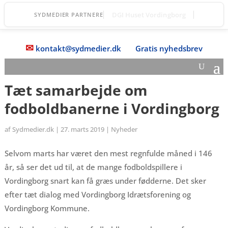
TOPmanager A/S
SYDMEDIER PARTNERE
✉
kontakt@sydmedier.dk
Gratis nyhedsbrev
Tæt samarbejde om
fodboldbanerne i Vordingborg
af
Sydmedier.dk
|
27. marts 2019
|
Nyheder
Selvom marts har været den mest regnfulde måned i 146
år, så ser det ud til, at de mange fodboldspillere i
Vordingborg snart kan få græs under fødderne. Det sker
efter tæt dialog med Vordingborg Idrætsforening og
Vordingborg Kommune.