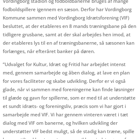
Vordingborg stadion og fodboldbanerne bruges af mange
fodboldspillere igennem en sæson. Derfor har Vordingborg
Kommune sammen med Vordingborg Idrætsforening (VIF)
besluttet, at der etableres en 8 mands træningsbane på den
tidligere grusbane, samt at der skal arbejdes hen imod, at
der etableres lys til en af træningsbanerne, så sæsonen kan
forlænges, når efteråret banker på døren.
”Udvalget for Kultur, Idræt og Fritid har arbejdet intenst
med, gennem samarbejde og åben dialog, at lave en plan
for vores faciliteter og skabe udvikling. Derfor er vi også
glade, når vi sammen med foreningerne kan finde løsninger
til glæde og gavn for spillerne, som er med til at understøtte
et sundt idræts- og foreningsliv, præcis som vi har gjort i
samarbejde med VIF. Vi har gennem vinteren været i tæt
dialog med VIF om banerne, og hvilken udvikling der
understøtter VIF bedst muligt, så de stadig kan træne, spille