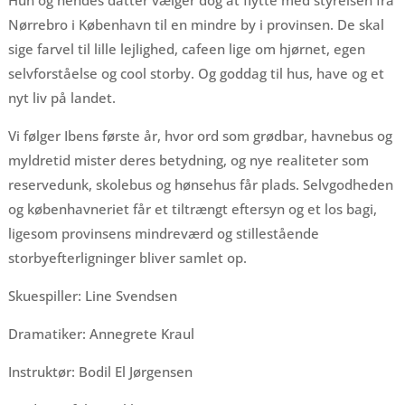
Hun og hendes datter vælger dog at flytte med styrelsen fra
Nørrebro i København til en mindre by i provinsen. De skal
sige farvel til lille lejlighed, cafeen lige om hjørnet, egen
selvforståelse og cool storby. Og goddag til hus, have og et
nyt liv på landet.
Vi følger Ibens første år, hvor ord som grødbar, havnebus og
myldretid mister deres betydning, og nye realiteter som
reservedunk, skolebus og hønsehus får plads. Selvgodheden
og københavneriet får et tiltrængt eftersyn og et los bagi,
ligesom provinsens mindreværd og stillestående
storbyefterligninger bliver samlet op.
Skuespiller: Line Svendsen
Dramatiker: Annegrete Kraul
Instruktør: Bodil El Jørgensen