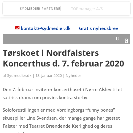
Øernes Revision
SYDMEDIER PARTNERE
✉
kontakt@sydmedier.dk
Gratis nyhedsbrev
Tørskoet i Nordfalsters
Koncerthus d. 7. februar 2020
af
Sydmedier.dk
|
13. januar 2020
|
Nyheder
Den 7. februar inviterer koncerthuset i Nørre Alslev til et
satirisk drama om provins kontra storby.
Soloforestillingen er med Vordingborgs “funny bones”
skuespiller Line Svendsen, der mange gange har gæstet
Falster med Teatret Brændende Kærlighed og deres