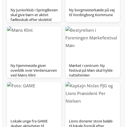
Ny Juniorklub i SpringBoxen
Ny borgmesterkæde på vej
skal give børn et aktivt
til Vordingborg Kommune
fællesskab efter skoletid
Ny hjemmeside giver
Mørket i centrum: Ny
overblik over Verdensarven
festival på Møn skal hylde
ved Møns Klint
nattehimlen
Lokale unge fra GAME
Lions donerer store beløb
skaber aktiviteter til
til lokale formål efter