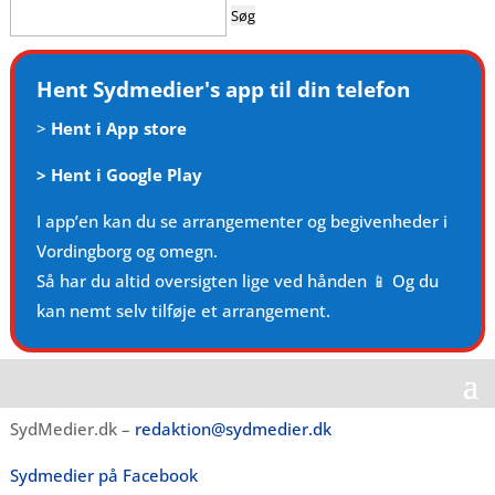
Søg
efter:
Hent Sydmedier's app til din telefon
>
Hent i App store
>
Hent i Google Play
I app’en kan du se arrangementer og begivenheder i
Vordingborg og omegn.
Så har du altid oversigten lige ved hånden 📱 Og du
kan nemt selv tilføje et arrangement.
SydMedier.dk –
redaktion@sydmedier.dk
Sydmedier på Facebook