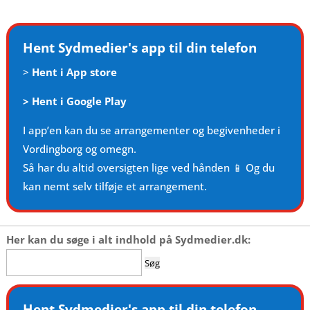
Hent Sydmedier's app til din telefon
>
Hent i App store
>
Hent i Google Play
I app’en kan du se arrangementer og begivenheder i
Vordingborg og omegn.
Så har du altid oversigten lige ved hånden 📱 Og du
kan nemt selv tilføje et arrangement.
Her kan du søge i alt indhold på Sydmedier.dk:
Søg
efter:
Hent Sydmedier's app til din telefon