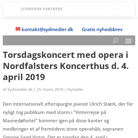
STARS
SYDMEDIER PARTNERE
✉
kontakt@sydmedier.dk
Gratis nyhedsbrev
Torsdagskoncert med opera i
Nordfalsters Koncerthus d. 4.
april 2019
af
Sydmedier.dk
|
25. marts 2019
|
Nyheder
Den internationalt efterspurgte pianist Ulrich Stærk, der for
nyligt tog publikum med storm i ”Vinterrejse på
Masnedøfortet” kommer igen på disse kanter og
medbringer et af fremtidens store operahåb, sopranen
Simone Sand Victor. Det er torsdag den 4. april i