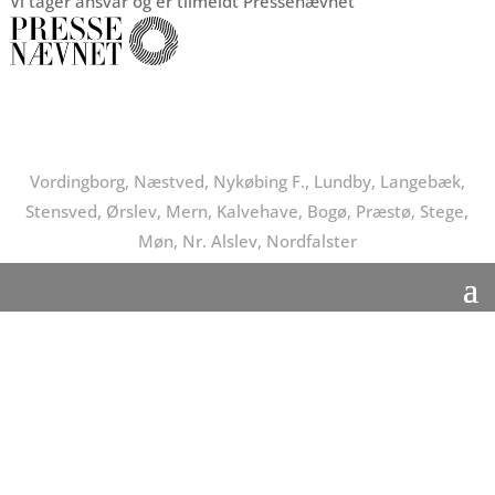
Vi tager ansvar og er tilmeldt Pressenævnet
Vordingborg, Næstved, Nykøbing F., Lundby, Langebæk,
Stensved, Ørslev, Mern, Kalvehave, Bogø, Præstø, Stege,
Møn, Nr. Alslev, Nordfalster