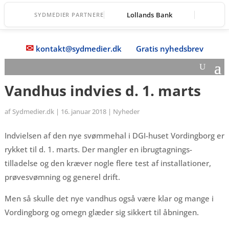
Lollands Bank
SYDMEDIER PARTNERE
✉
kontakt@sydmedier.dk
Gratis nyhedsbrev
Vandhus indvies d. 1. marts
af
Sydmedier.dk
|
16. januar 2018
|
Nyheder
Indvielsen af den nye svømmehal i DGI-huset Vordingborg er
rykket til d. 1. marts. Der mangler en ibrugtagnings-
tilladelse og den kræver nogle flere test af installationer,
prøvesvømning og generel drift.
Men så skulle det nye vandhus også være klar og mange i
Vordingborg og omegn glæder sig sikkert til åbningen.