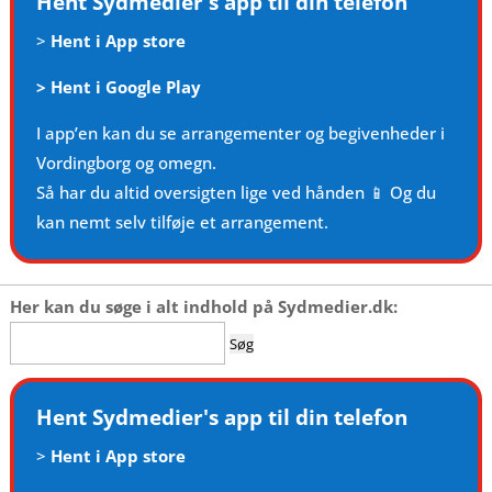
Hent Sydmedier's app til din telefon
>
Hent i App store
>
Hent i Google Play
I app’en kan du se arrangementer og begivenheder i
Vordingborg og omegn.
Så har du altid oversigten lige ved hånden 📱 Og du
kan nemt selv tilføje et arrangement.
Her kan du søge i alt indhold på Sydmedier.dk:
Søg
efter:
Hent Sydmedier's app til din telefon
>
Hent i App store