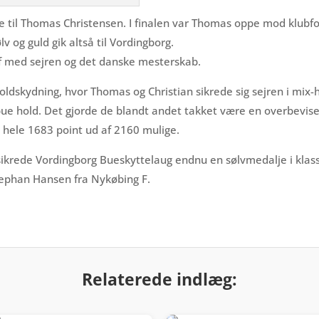
ue til Thomas Christensen. I finalen var Thomas oppe mod klu
 og guld gik altså til Vordingborg.
f med sejren og det danske mesterskab.
 holdskydning, hvor Thomas og Christian sikrede sig sejren i
bue hold. Det gjorde de blandt andet takket være en overbevise
 hele 1683 point ud af 2160 mulige.
 sikrede Vordingborg Bueskyttelaug endnu en sølvmedalje i kla
phan Hansen fra Nykøbing F.
Relaterede indlæg: