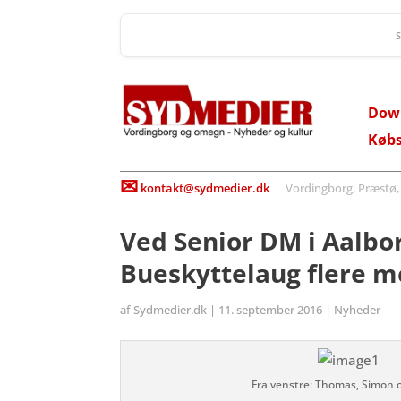
Dow
Køb
✉
kontakt@sydmedier.dk
Vordingborg, Præstø, St
Ved Senior DM i Aalbo
Bueskyttelaug flere m
af
Sydmedier.dk
|
11. september 2016
|
Nyheder
Fra venstre: Thomas, Simon