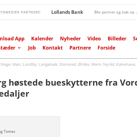
Fanefjord Torv
Bliv partner og støt op
SYDMEDIER PARTNERE
nload App
Kalender
Nyheder
Video
Billeder
S
stæder
Job
Kontakt
Partnere
Forside
ege, Møn, Lundby, Langebæk, Stensved, Ørslev, Mern, Nyråd, Kalvehave, 
rg høstede bueskytterne fra Vo
edaljer
 og Tomas