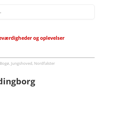
 →
eværdigheder og oplevelser
Bogø, Jungshoved, Nordfalster
rdingborg