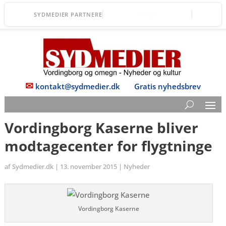
Lollands Bank
SYDMEDIER PARTNERE
✉
kontakt@sydmedier.dk
Gratis nyhedsbrev
Vordingborg Kaserne bliver
modtagecenter for flygtninge
af
Sydmedier.dk
|
13. november 2015
|
Nyheder
Vordingborg Kaserne