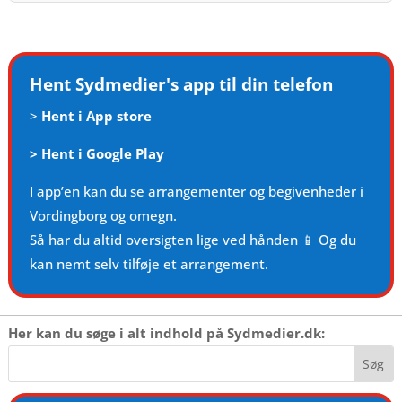
Hent Sydmedier's app til din telefon
>
Hent i App store
>
Hent i Google Play
I app’en kan du se arrangementer og begivenheder i
Vordingborg og omegn.
Så har du altid oversigten lige ved hånden 📱 Og du
kan nemt selv tilføje et arrangement.
Her kan du søge i alt indhold på Sydmedier.dk: