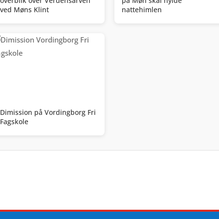
overblik over Verdensarven
på Møn skal hylde
ved Møns Klint
nattehimlen
Dimission på Vordingborg Fri
Fagskole