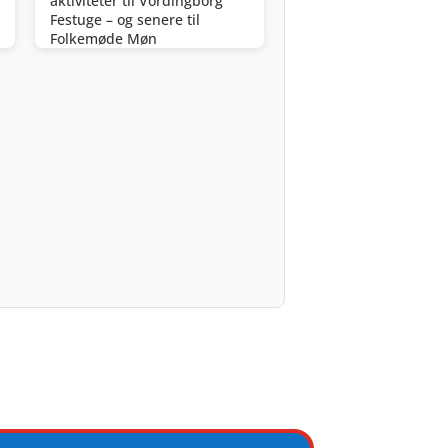
aktiviteter til Vordingborg
Festuge – og senere til
Folkemøde Møn