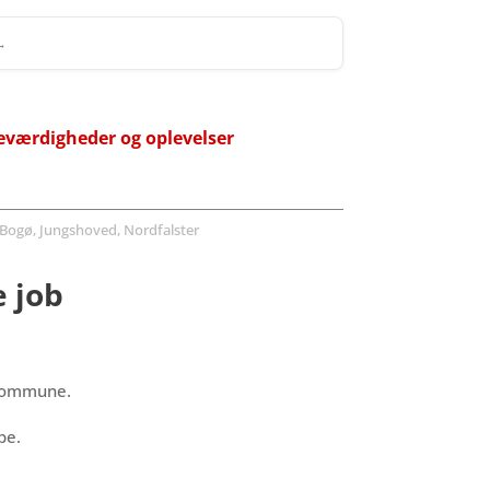
 →
eværdigheder og oplevelser
Bogø, Jungshoved, Nordfalster
 job
 kommune.
pe.