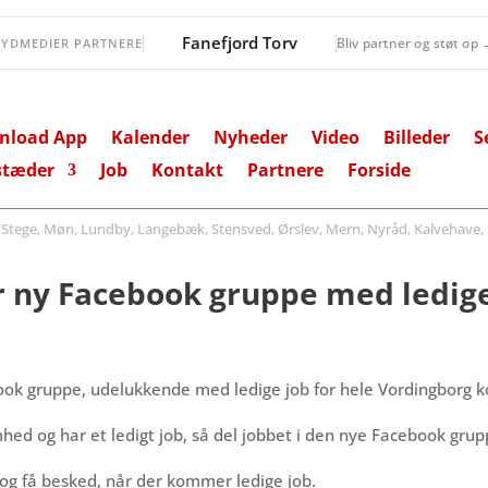
Fanefjord Torv
Bliv partner og støt op
SYDMEDIER PARTNERE
nload App
Kalender
Nyheder
Video
Billeder
S
stæder
Job
Kontakt
Partnere
Forside
ege, Møn, Lundby, Langebæk, Stensved, Ørslev, Mern, Nyråd, Kalvehave, 
 ny Facebook gruppe med ledige
book gruppe, udelukkende med ledige job for hele Vordingborg
omhed og har et ledigt job, så del jobbet i den nye Facebook grup
og få besked, når der kommer ledige job.