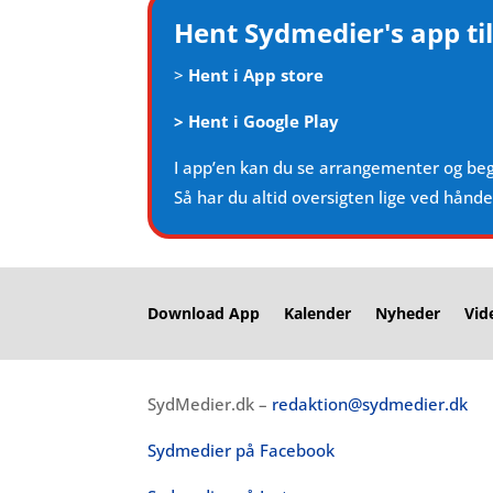
Hent Sydmedier's app til
>
Hent i App store
>
Hent i Google Play
I app’en kan du se arrangementer og be
Så har du altid oversigten lige ved hånd
Download App
Kalender
Nyheder
Vid
SydMedier.dk –
redaktion@sydmedier.dk
Sydmedier på Facebook