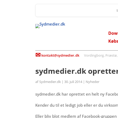
Dow
Køb
✉
kontakt@sydmedier.dk
Vordingborg, Præstø, St
sydmedier.dk opretter
af
Sydmedier.dk
|
30. juli 2014
|
Nyheder
sydmedier.dk har oprettet en helt ny Face
Kender du til et ledigt job eller er du virks
Eller bliv blot medlem af Facebook-gruppen 