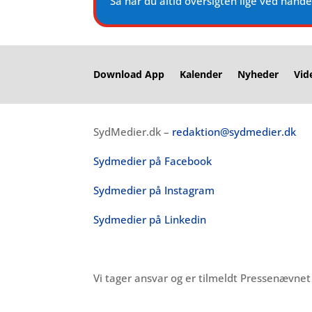
Så har du altid oversigten lige ved hånd
Download App
Kalender
Nyheder
Vid
SydMedier.dk –
redaktion@sydmedier.dk
Sydmedier på Facebook
Sydmedier på Instagram
Sydmedier på Linkedin
Vi tager ansvar og er tilmeldt Pressenævne