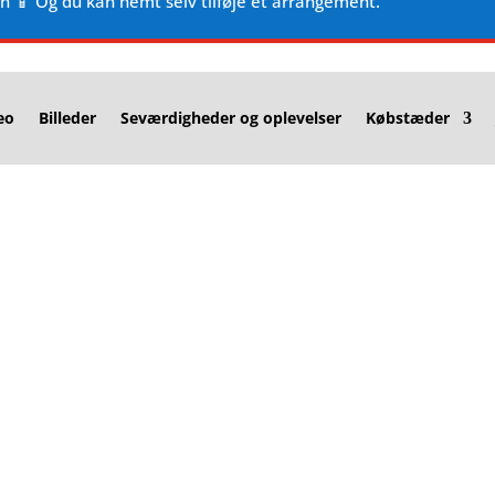
en 📱 Og du kan nemt selv tilføje et arrangement.
eo
Billeder
Seværdigheder og oplevelser
Købstæder
t