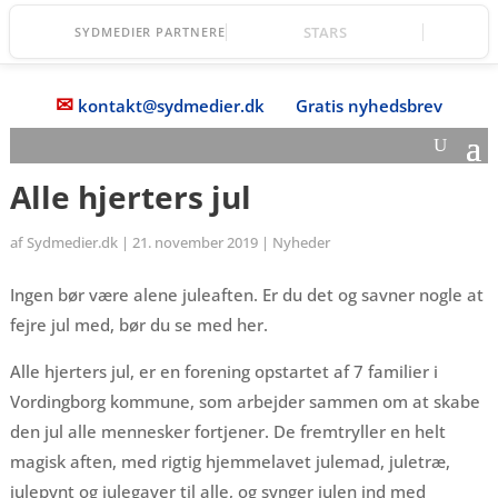
STARS
SYDMEDIER PARTNERE
✉
kontakt@sydmedier.dk
Gratis nyhedsbrev
Alle hjerters jul
af
Sydmedier.dk
|
21. november 2019
|
Nyheder
Ingen bør være alene juleaften. Er du det og savner nogle at
fejre jul med, bør du se med her.
Alle hjerters jul, er en forening opstartet af 7 familier i
Vordingborg kommune, som arbejder sammen om at skabe
den jul alle mennesker fortjener. De fremtryller en helt
magisk aften, med rigtig hjemmelavet julemad, juletræ,
julepynt og julegaver til alle, og synger julen ind med