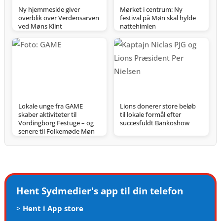
Ny hjemmeside giver
Mørket i centrum: Ny
overblik over Verdensarven
festival på Møn skal hylde
ved Møns Klint
nattehimlen
Lokale unge fra GAME
Lions donerer store beløb
skaber aktiviteter til
til lokale formål efter
Vordingborg Festuge – og
succesfuldt Bankoshow
senere til Folkemøde Møn
Hent Sydmedier's app til din telefon
>
Hent i App store