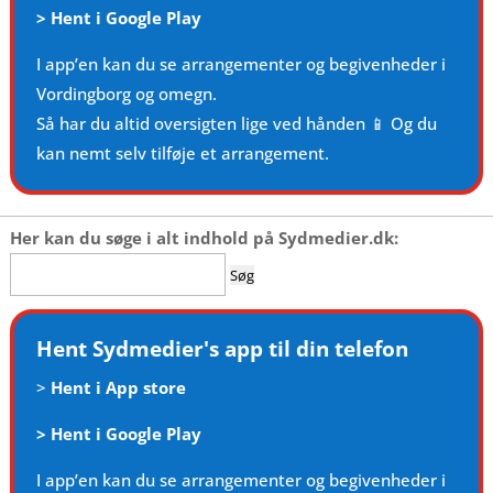
>
Hent i Google Play
I app’en kan du se arrangementer og begivenheder i
Vordingborg og omegn.
Så har du altid oversigten lige ved hånden 📱 Og du
kan nemt selv tilføje et arrangement.
Her kan du søge i alt indhold på Sydmedier.dk:
Søg
efter:
Hent Sydmedier's app til din telefon
>
Hent i App store
>
Hent i Google Play
I app’en kan du se arrangementer og begivenheder i