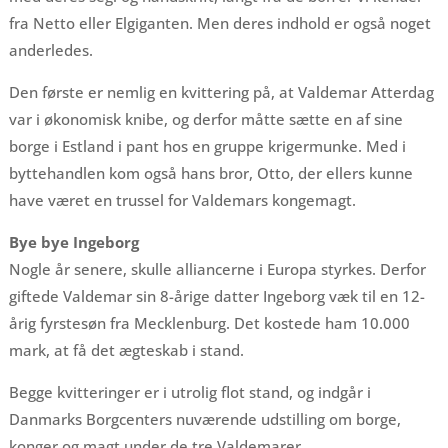
fra Netto eller Elgiganten. Men deres indhold er også noget
anderledes.
Den første er nemlig en kvittering på, at Valdemar Atterdag
var i økonomisk knibe, og derfor måtte sætte en af sine
borge i Estland i pant hos en gruppe krigermunke. Med i
byttehandlen kom også hans bror, Otto, der ellers kunne
have været en trussel for Valdemars kongemagt.
Bye bye Ingeborg
Nogle år senere, skulle alliancerne i Europa styrkes. Derfor
giftede Valdemar sin 8-årige datter Ingeborg væk til en 12-
årig fyrstesøn fra Mecklenburg. Det kostede ham 10.000
mark, at få det ægteskab i stand.
Begge kvitteringer er i utrolig flot stand, og indgår i
Danmarks Borgcenters nuværende udstilling om borge,
konger og magt under de tre Valdemarer.