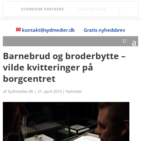
TOPmanager A/S
SYDMEDIER PARTNERE
✉
kontakt@sydmedier.dk
Gratis nyhedsbrev
Barnebrud og broderbytte –
vilde kvitteringer på
borgcentret
af
Sydmedier.dk
|
21. april 2015
|
Nyheder