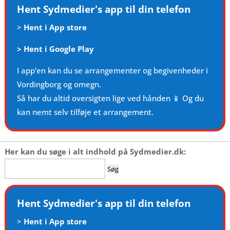
Hent Sydmedier's app til din telefon
>
Hent i App store
>
Hent i Google Play
I app’en kan du se arrangementer og begivenheder i
Vordingborg og omegn.
Så har du altid oversigten lige ved hånden 📱 Og du
kan nemt selv tilføje et arrangement.
Her kan du søge i alt indhold på Sydmedier.dk:
Søg
efter:
Hent Sydmedier's app til din telefon
>
Hent i App store