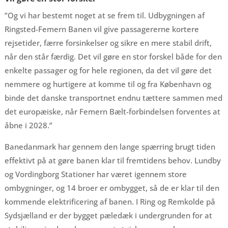
”Og vi har bestemt noget at se frem til. Udbygningen af
Ringsted-Femern Banen vil give passagererne kortere
rejsetider, færre forsinkelser og sikre en mere stabil drift,
når den står færdig. Det vil gøre en stor forskel både for den
enkelte passager og for hele regionen, da det vil gøre det
nemmere og hurtigere at komme til og fra København og
binde det danske transportnet endnu tættere sammen med
det europæiske, når Femern Bælt-forbindelsen forventes at
åbne i 2028.”
Banedanmark har gennem den lange spærring brugt tiden
effektivt på at gøre banen klar til fremtidens behov. Lundby
og Vordingborg Stationer har været igennem store
ombygninger, og 14 broer er ombygget, så de er klar til den
kommende elektrificering af banen. I Ring og Remkolde på
Sydsjælland er der bygget pæledæk i undergrunden for at