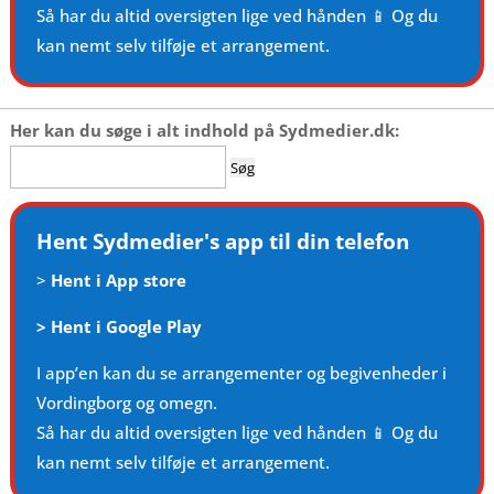
Så har du altid oversigten lige ved hånden 📱 Og du
kan nemt selv tilføje et arrangement.
Her kan du søge i alt indhold på Sydmedier.dk:
Søg
efter:
Hent Sydmedier's app til din telefon
>
Hent i App store
>
Hent i Google Play
I app’en kan du se arrangementer og begivenheder i
Vordingborg og omegn.
Så har du altid oversigten lige ved hånden 📱 Og du
kan nemt selv tilføje et arrangement.