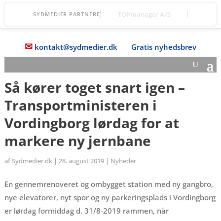
Vordingborg Fri Fagskole
SYDMEDIER PARTNERE
✉
kontakt@sydmedier.dk
Gratis nyhedsbrev
Så kører toget snart igen –
Transportministeren i
Vordingborg lørdag for at
markere ny jernbane
af
Sydmedier.dk
|
28. august 2019
|
Nyheder
En gennemrenoveret og ombygget station med ny gangbro,
nye elevatorer, nyt spor og ny parkeringsplads i Vordingborg
er lørdag formiddag d. 31/8-2019 rammen, når