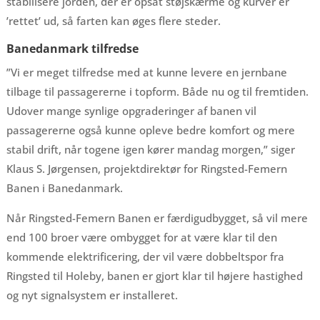
stabilisere jorden, der er opsat støjskærme og kurver er
’rettet’ ud, så farten kan øges flere steder.
Banedanmark tilfredse
”Vi er meget tilfredse med at kunne levere en jernbane
tilbage til passagererne i topform. Både nu og til fremtiden.
Udover mange synlige opgraderinger af banen vil
passagererne også kunne opleve bedre komfort og mere
stabil drift, når togene igen kører mandag morgen,” siger
Klaus S. Jørgensen, projektdirektør for Ringsted-Femern
Banen i Banedanmark.
Når Ringsted-Femern Banen er færdigudbygget, så vil mere
end 100 broer være ombygget for at være klar til den
kommende elektrificering, der vil være dobbeltspor fra
Ringsted til Holeby, banen er gjort klar til højere hastighed
og nyt signalsystem er installeret.