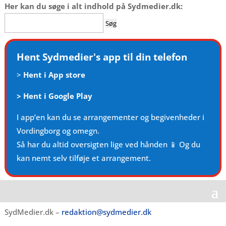
Her kan du søge i alt indhold på Sydmedier.dk:
Søg
efter:
Hent Sydmedier's app til din telefon
>
Hent i App store
>
Hent i Google Play
I app’en kan du se arrangementer og begivenheder i
Vordingborg og omegn.
Så har du altid oversigten lige ved hånden 📱 Og du
kan nemt selv tilføje et arrangement.
SydMedier.dk –
redaktion@sydmedier.dk