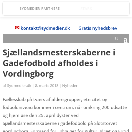
Vordingborg Fri Fagskole
SYDMEDIER PARTNERE
✉
kontakt@sydmedier.dk
Gratis nyhedsbrev
Sjællandsmesterskaberne i
Gadefodbold afholdes i
Vordingborg
af
Sydmedier.dk
|
8. marts 2018
|
Nyheder
Fællesskab på tværs af aldersgrupper, etnicitet og
fodboldniveau kommer i centrum, når omkring 200 udsatte
og hjemløse den 25. april dyster ved
Sjællandsmesterskaberne i gadefodbold på Slotstorvet i
Vordingborg. Formand for Udvalget for Kultur, Idræt og Fritid