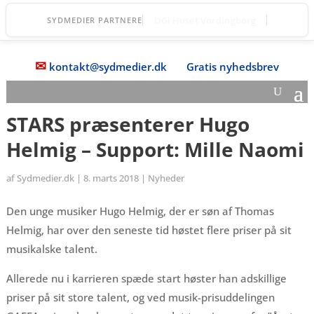
TOPmanager A/S
SYDMEDIER PARTNERE
✉
kontakt@sydmedier.dk
Gratis nyhedsbrev
STARS præsenterer Hugo
Helmig – Support: Mille Naomi
af
Sydmedier.dk
|
8. marts 2018
|
Nyheder
Den unge musiker Hugo Helmig, der er søn af Thomas
Helmig, har over den seneste tid høstet flere priser på sit
musikalske talent.
Allerede nu i karrieren spæde start høster han adskillige
priser på sit store talent, og ved musik-prisuddelingen