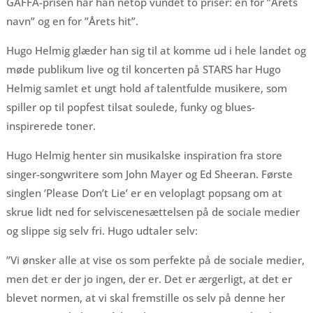
GAFFA-prisen har han netop vundet to priser: en for ”Årets
navn” og en for ”Årets hit”.
Hugo Helmig glæder han sig til at komme ud i hele landet og
møde publikum live og til koncerten på STARS har Hugo
Helmig samlet et ungt hold af talentfulde musikere, som
spiller op til popfest tilsat soulede, funky og blues-
inspirerede toner.
Hugo Helmig henter sin musikalske inspiration fra store
singer-songwritere som John Mayer og Ed Sheeran. Første
singlen ’Please Don’t Lie’ er en veloplagt popsang om at
skrue lidt ned for selviscenesættelsen på de sociale medier
og slippe sig selv fri. Hugo udtaler selv:
”Vi ønsker alle at vise os som perfekte på de sociale medier,
men det er der jo ingen, der er. Det er ærgerligt, at det er
blevet normen, at vi skal fremstille os selv på denne her