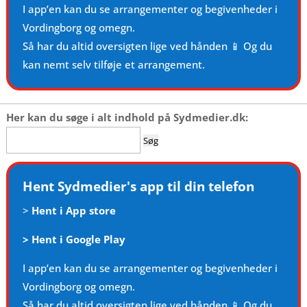
I app’en kan du se arrangementer og begivenheder i
Vordingborg og omegn.
Så har du altid oversigten lige ved hånden 📱 Og du
kan nemt selv tilføje et arrangement.
Her kan du søge i alt indhold på Sydmedier.dk:
Søg
efter:
Hent Sydmedier's app til din telefon
>
Hent i App store
>
Hent i Google Play
I app’en kan du se arrangementer og begivenheder i
Vordingborg og omegn.
Så har du altid oversigten lige ved hånden 📱 Og du