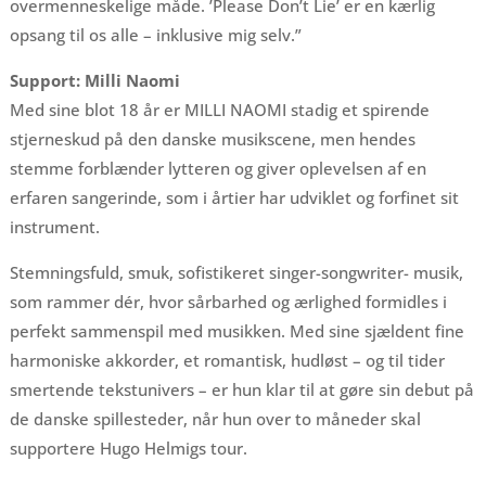
overmenneskelige måde. ’Please Don’t Lie’ er en kærlig
opsang til os alle – inklusive mig selv.”
Support: Milli Naomi
Med sine blot 18 år er MILLI NAOMI stadig et spirende
stjerneskud på den danske musikscene, men hendes
stemme forblænder lytteren og giver oplevelsen af en
erfaren sangerinde, som i årtier har udviklet og forfinet sit
instrument.
Stemningsfuld, smuk, sofistikeret singer-songwriter- musik,
som rammer dér, hvor sårbarhed og ærlighed formidles i
perfekt sammenspil med musikken. Med sine sjældent fine
harmoniske akkorder, et romantisk, hudløst – og til tider
smertende tekstunivers – er hun klar til at gøre sin debut på
de danske spillesteder, når hun over to måneder skal
supportere Hugo Helmigs tour.